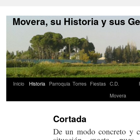
Movera, su Historia y sus G
Inicio
Historia
Parroquia
Torres
Fiestas
C.D.
Movera
Cortada
De un modo concreto y c
situación exacta, pue