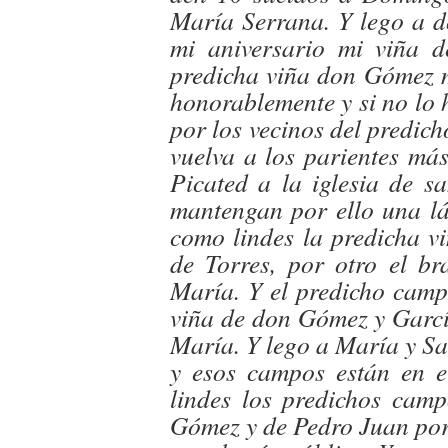
María Serrana. Y lego a 
mi aniversario mi viña 
predicha viña don Gómez m
honorablemente y si no lo h
por los vecinos del predic
vuelva a los parientes má
Picated a la iglesia de 
mantengan por ello una lám
como lindes la predicha v
de Torres, por otro el b
María. Y el predicho camp
viña de don Gómez y Garcí
María. Y lego a María y S
y esos campos están en e
lindes los predichos ca
Gómez y de Pedro Juan por