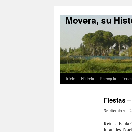
Movera, su Hist
Inicio
Historia
Parroquia
Torre
Fiestas –
Septiembre – 2
Reinas: Paula 
Infantiles: No