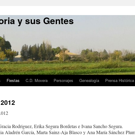
oria y sus Gentes
s
Fiestas
C.D. Movera
Personajes
Genealogía
Prensa Histórica
 2012
.012
Gracia Rodriguez, Erika Segura Bordetas e Ivana Sancho Segura.
elia Aladrén García, Marta Sainz-Aja Blasco y Ana María Sánchez Plu