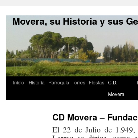
Movera, su Historia y sus G
Inicio
Historia
Parroquia
Torres
Fiestas
C.D.
Movera
CD Movera – Fundac
El 22 de Julio de 1.949,
Larraz se dirige, como e