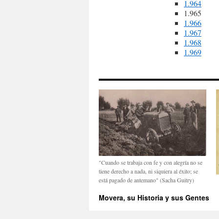
1.964
1.965
1.966
1.967
1.968
1.969
"Cuando se trabaja con fe y con alegría no se
tiene derecho a nada, ni siquiera al éxito; se
está pagado de antemano" (Sacha Guitry)
Movera, su Historia y sus Gentes