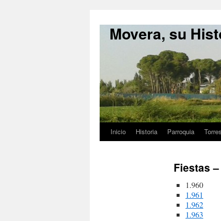
Movera, su Hist
Inicio
Historia
Parroquia
Torre
Fiestas –
1.960
1.961
1.962
1.963