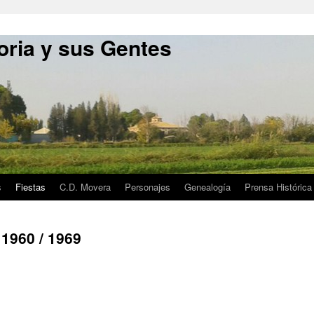
oria y sus Gentes
s
Fiestas
C.D. Movera
Personajes
Genealogía
Prensa Histórica
 1960 / 1969