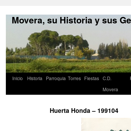
Movera, su Historia y sus G
Inicio
Historia
Parroquia
Torres
Fiestas
C.D.
Movera
Huerta Honda – 199104